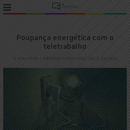
Poupança energética com o
teletrabalho
6 anos atrás
Adicionar Comentário
by
A Carteira