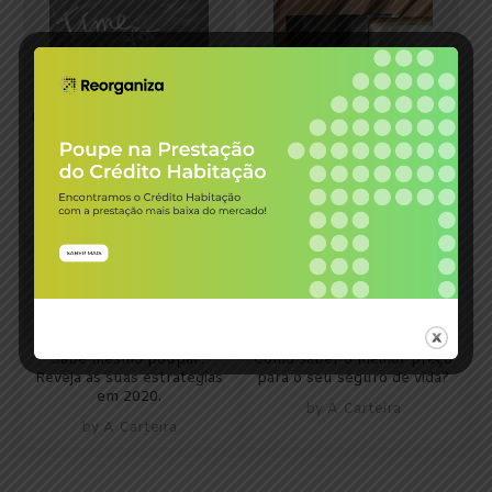
Reestruturação de créditos
Saiba mais sobre as
– Como reestruturar sem
vantagens de reparar um
me prejudicar?
eletrodoméstico em vez de
comprar um novo
by
A Carteira
by
A Carteira
Sabe mesmo poupar?
Como saber o melhor preço
Reveja as suas estratégias
para o seu seguro de vida?
em 2020.
by
A Carteira
by
A Carteira