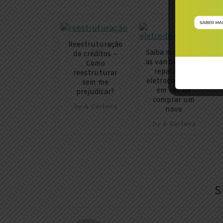
Reestruturação
Saiba mais sobre
de créditos –
as vantagens de
Como
reparar um
reestruturar
eletrodoméstico
sem me
em vez de
prejudicar?
comprar um
by
A Carteira
novo
by
A Carteira
S