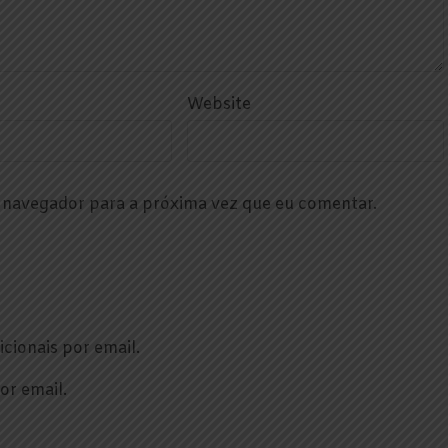
Website
e navegador para a próxima vez que eu comentar.
cionais por email.
or email.