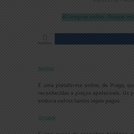
8 anos atrás
Adic
0
Partilhas
Notino
É uma plataforma online, de Praga, qu
reconhecidas a preços apetecíveis. Os p
embora outros tantos sejam pagos.
Organii