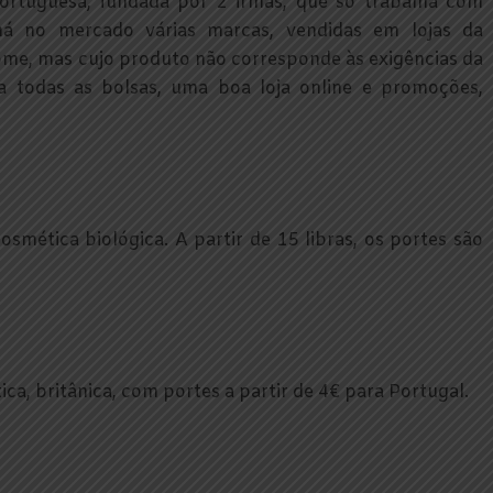
ortuguesa, fundada por 2 irmãs, que só trabalha com
 há no mercado várias marcas, vendidas em lojas da
ome, mas cujo produto não corresponde às exigências da
a todas as bolsas, uma boa loja online e promoções,
osmética biológica. A partir de 15 libras, os portes são
ca, britânica, com portes a partir de 4€ para Portugal.