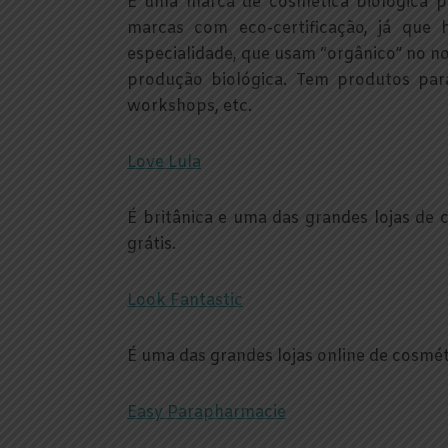
É uma marca de cosmética biológica p
marcas com eco-certificação, já que
especialidade, que usam “orgânico” no n
produção biológica. Tem produtos par
workshops, etc.
Love Lula
É britânica e uma das grandes lojas de c
grátis.
Look Fantastic
É uma das grandes lojas online de cosméti
Easy Parapharmacie