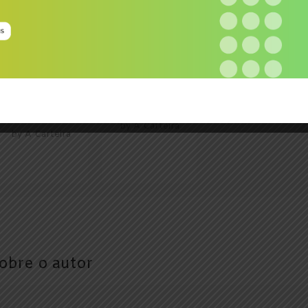
Sabe mesmo
poupar? Reveja
Poupança
as suas
energética com o
estratégias em
teletrabalho
2020.
by
A Carteira
by
A Carteira
obre o autor