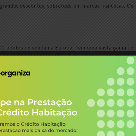
e grandes descontos, sobretudo em marcas francesas. Os
500 pontos de venda na Europa. Tem uma vasta gama de
 de envio, como em muitos sites, são grátis a partir dos
Partilhar
 estar interessado em: