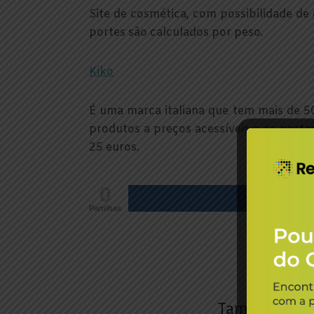
Site de cosmética, com possibilidade d
portes são calculados por peso.
Kiko
É uma marca italiana que tem mais de 
produtos a preços acessíveis e os portes
25 euros.
0
Partilhas
Também pode