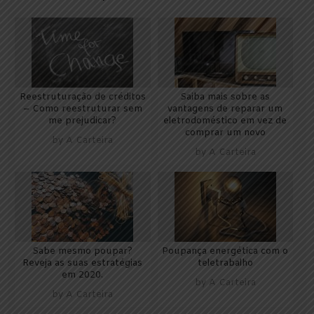
Reestruturação de créditos
Saiba mais sobre as
– Como reestruturar sem
vantagens de reparar um
me prejudicar?
eletrodoméstico em vez de
comprar um novo
by
A Carteira
by
A Carteira
Sabe mesmo poupar?
Poupança energética com o
Reveja as suas estratégias
teletrabalho
em 2020.
by
A Carteira
by
A Carteira