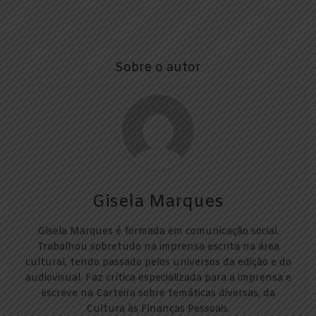
Sobre o autor
Gisela Marques
Gisela Marques é formada em comunicação social.
Trabalhou sobretudo na imprensa escrita na área
cultural, tendo passado pelos universos da edição e do
audiovisual. Faz crítica especializada para a imprensa e
escreve na Carteira sobre temáticas diversas, da
Cultura às Finanças Pessoais.