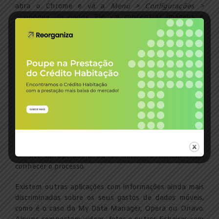
abra o Chrome e vá a
Menu > Configurações >
Economia de dados
. Ele vai concentrar imagens e
outros ficheiros de que não precisa e que lhe estão a
consumir dados.
9) Tenha uma app de gestão
de dados – controle os gastos!
A sua operadora disponibiliza-lhe informação relativa a
faturas,
plafond
de dados, minutos e SMS grátis que
ainda tem disponíveis, entre outros detalhes relativos
a cada tarifário. Pode fazê-lo por meio de uma aplicação,
do site da operadora ou de sms – é fundamental
conhecer o processo.
Existem outras aplicações com informações ainda mais
discriminadas sobre os seus gastos de dados móveis,
como é o caso da My Data Manager, Opera ou Onavo.