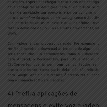
aplicações. Espere por chegar a casa. Caso não consiga,
deve configurar as definições para ouvir música num
nível de qualidade um pouco inferior ou comprar um
pacote
premium
de apps de
streaming
, como o Spotify,
que permite baixar as músicas e ouvi-las offline. Deve
fazer o download de
playlists
e álbuns previamente, via
Wi-Fi.
Com vídeos é um processo parecido. Por exemplo, o
Netflix já permite o download antecipado de alguns de
seus conteúdos. Há ferramentas, como o TubeMate,
para Android, o Documents5, para iOS e Mac ou o
ClipConverter, que já permitem ver conteúdos sem
acesso a internet. Como parte delas não são ‘oficiais’
para Google, Apple ou Microsoft, é preciso ter cuidado
com o chamado software malicioso.
4) Prefira aplicações de
mensagens e evite voz e vídeo