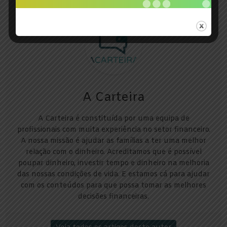
Sobre o autor
A Carteira
A Carteira é constituída por uma equipa de
profissionais com muita experiência no setor financeiro.
A nossa missão é ajudar as famílias a ter uma melhor
relação com o dinheiro. Acreditamos que é possível
poupar dinheiro, investir tempo e dinheiro na melhoria
das nossas condições de vida. E estamos cá para ajudar
com os conteúdos para que possa tomar as melhores
decisões financeiras.