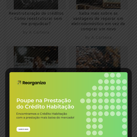
Reestruturação de créditos
Saiba mais sobre as
– Como reestruturar sem
vantagens de reparar um
me prejudicar?
eletrodoméstico em vez de
comprar um novo
by
A Carteira
by
A Carteira
Una Seguros: uma nova
Sabe mesmo poupar?
solução tecnológica e de
Reveja as suas estratégias
proximidade
em 2020.
by
A Carteira
by
A Carteira