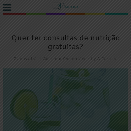
Quer ter consultas de nutrição
gratuitas?
7 anos atrás
Adicionar Comentário
by
A Carteira