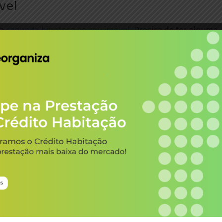
vel
ma
segunda hipoteca ao seu imóvel
. Precisa de ter alguma
or em dívida e o valor do imóvel para que, depois, seja
a. Esta solução tem vindo a ser cada vez mais comum e
 Europa
. Uma solução que lhe permite financiar as suas
ível para outras finalidades, como por exemplo para
 custo é mais baixo do que o crédito pessoal (mas mais
ltiopções). A desvantagem prende-se com os custos
essite poderá contar com a Reorganiza para o apoiar na
níveis no mercado. Mas antes, ajudamos a que perceba
pecífico.
Partilhar