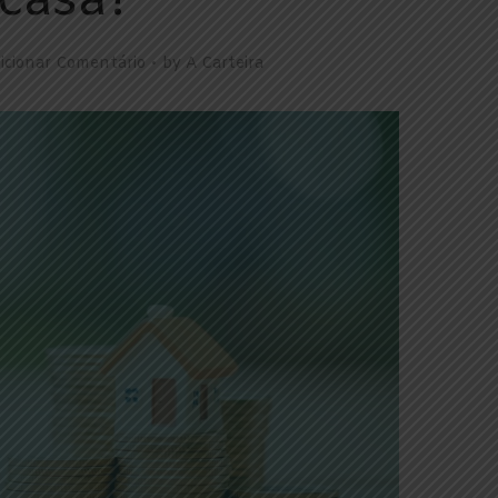
casa?
icionar Comentário
by
A Carteira