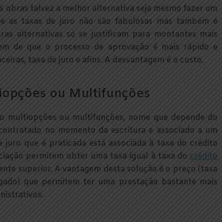
s obras talvez a melhor alternativa seja mesmo fazer um
ue as taxas de juro não são fabulosas mas também é
ras alternativas só se justificam para montantes mais
gem de que o processo de aprovação é mais rápido e
eiras, taxa de juro e afins. A desvantagem é o custo.
iopções ou Multifunções
ito multiopções ou multifunções, nome que depende do
 contratado no momento da escritura e associado a um
e juro que é praticada está associada à taxa do crédito
ciação permitem obter uma taxa igual à taxa do
crédito
ente superior. A vantagem desta solução é o preço (taxa
rgado) que permitem ter uma prestação bastante mais
istrativos.