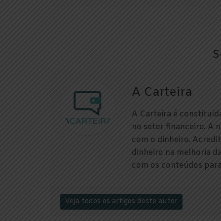
S
A Carteira
A Carteira é constituí
no setor financeiro. A 
com o dinheiro. Acredi
dinheiro na melhoria d
com os conteúdos para 
Veja todos os artigos deste autor