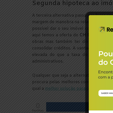
Segunda hipoteca ao imó
A terceira alternativa passa por fazer u
margem de manobra na relação entre o val
possível dar o seu imóvel como garanti
aqui temos a oferta do
CH Flex do BNI
obras mas também ter dinheiro dispon
consolidar créditos. A vantagem é que o
elevada do que a taxa do crédito mu
administrativos.
Qualquer que seja a alternativa que nec
procura pelas melhores condições dispo
qual a
melhor solução para o seu perfil es
0
Partilhas