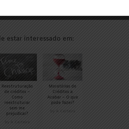
 estar interessado em:
Reestruturação
Moratórias de
de créditos –
Créditos a
Como
Acabar – O que
reestruturar
pode fazer?
sem me
by
A Carteira
prejudicar?
by
A Carteira