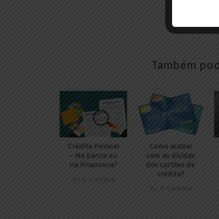
Também pode
Crédito Pessoal
Como acabar
– No banco ou
com as dívidas
na financeira?
dos cartões de
crédito?
by
A Carteira
by
A Carteira