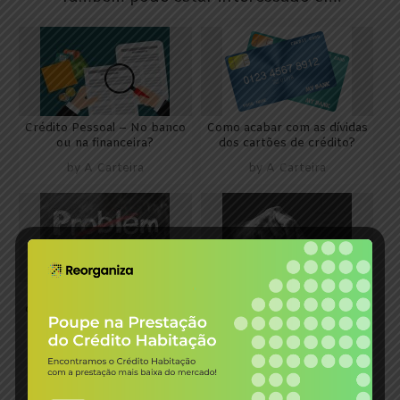
Crédito Pessoal – No banco
Como acabar com as dívidas
ou na financeira?
dos cartões de crédito?
by
A Carteira
by
A Carteira
Posso fazer um crédito
Quando não vale a pena
consolidado se tiver o nome
fazer um crédito
manchado?
consolidado
by
A Carteira
by
A Carteira