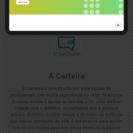
Sobre o autor
A Carteira
A Carteira é constituída por uma equipa de
profissionais com muita experiência no setor financeiro.
A nossa missão é ajudar as famílias a ter uma melhor
relação com o dinheiro. Acreditamos que é possível
poupar dinheiro, investir tempo e dinheiro na melhoria
das nossas condições de vida. E estamos cá para ajudar
com os conteúdos para que possa tomar as melhores