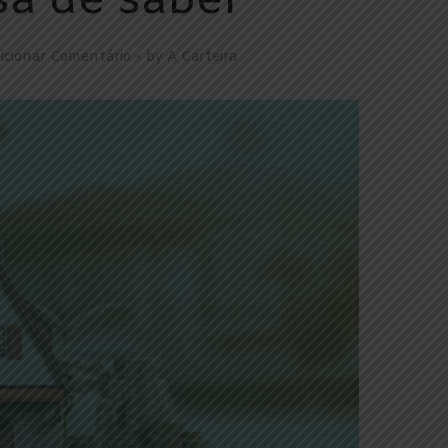
sa de saber
icionar Comentário
by
A Carteira