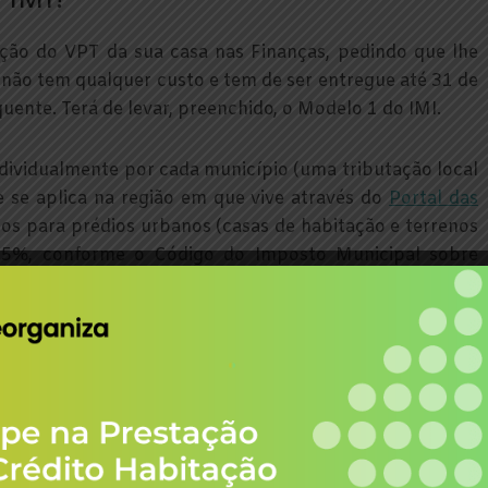
 IMI?
ção do VPT da sua casa nas Finanças, pedindo que lhe
 não tem qualquer custo e tem de ser entregue até 31 de
ente. Terá de levar, preenchido, o Modelo 1 do IMI.
individualmente por cada município (uma tributação local
e se aplica na região em que vive através do
Portal das
ados para prédios urbanos (casas de habitação e terrenos
0,5%, conforme o Código do Imposto Municipal sobre
osto de uma só vez, caso este seja até 250 euros. Para
e pagar em prestações: