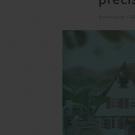
preci
8 anos atrás
Ad