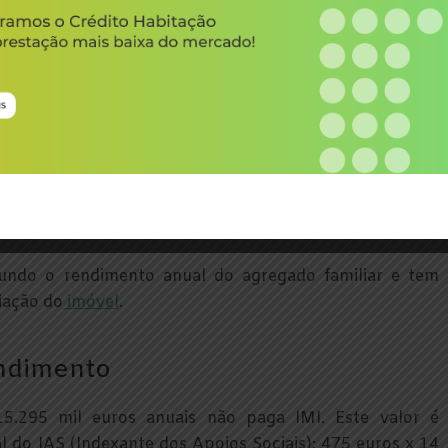
 IMI?
 período temporal e é destinada às famílias que
ca-se às famílias com baixos rendimentos.
undo o rendimento anual do agregado familiar e tem
iação do
imóvel
.
endimento
15.295 mil euros anuais não paga IMI. Este valor é
l do IAS (Indexante dos Apoios Sociais): 475 euros x 14