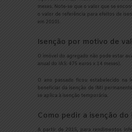
meses. Note-se que o valor que se encont
o valor de referência para efeitos de is
em 2010).
Isenção por motivo de va
O imóvel do agregado não pode estar ava
anual do IAS: 475 euros x 14 meses).
O ano passado ficou estabelecido na l
beneficiar da isenção de IMI permanent
se aplica à isenção temporária.
Como pedir a isenção do 
A partir de 2015, para rendimentos infe