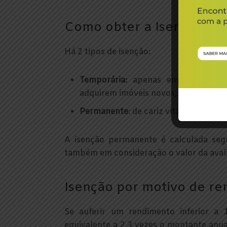
Como obter a Isenção de
Há 2 tipos de isenção:
Temporária:
apenas em determinado
adquirem imóveis novos;
Permanente
: de cariz vitalício, apli
A isenção permanente é calculada seg
também em consideração o valor da aval
Isenção por motivo de r
Se auferir um rendimento inferior a 
equivalente a 2,3 vezes o montante anua