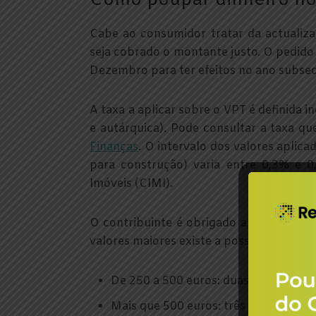
Como poupar dinheiro no
Cabe ao consumidor tratar da actualiza
seja cobrado o montante justo. O pedido
Dezembro para ter efeitos no ano subsequ
A taxa a aplicar sobre o VPT é definida 
e autárquica). Pode consultar a taxa qu
Finanças
. O intervalo dos valores aplic
para construção) varia entre 0,3% e 
Imóveis (CIMI).
O contribuinte é obrigado a pagar o imp
valores maiores existe a possibilidade d
De 250 a 500 euros: duas prestações;
Mais que 500 euros: três prestações.