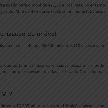
ra fixado para o IAS é de 421,32 euros, mas, no entanto,
enção de IMI é de 475 euros (salário mínimo estabelecido
lorização do imóvel
liado em mais do que 66.500 mil euros (10 vezes o valor
ei que as famílias mais carenciadas passaram a poder
e, mesmo que tivessem dívidas ao Estado. O mesmo não
IMI?
riores a 15.295 mil euros, esta atribuição passou a ser