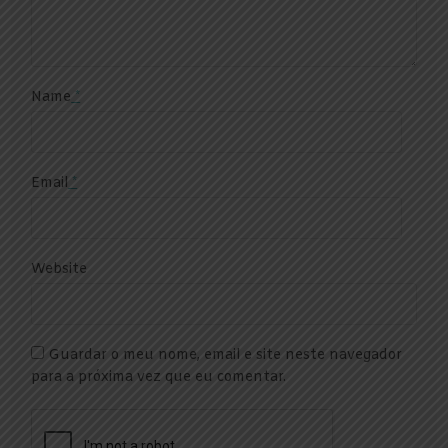
Name
*
Email
*
Website
Guardar o meu nome, email e site neste navegador
para a próxima vez que eu comentar.